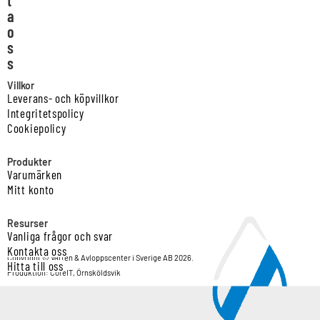
a
o
s
s
Villkor
Leverans- och köpvillkor
Integritetspolicy
Cookiepolicy
Produkter
Varumärken
Mitt konto
Resurser
Vanliga frågor och svar
Kontakta oss
Copyright © Vatten & Avloppscenter i Sverige AB 2026.
Hitta till oss
Produktion: CoreIT, Örnsköldsvik