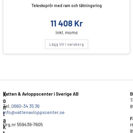
Teleskoprör med ram och tätningsring
11 408
Kr
inkl. moms
Lägg till i varukorg
K
Vatten & Avloppscenter i Sverige AB
B
o
T
n
Tel.
0660-34 35 36
8
info@vattenavloppscenter.se
t
F
a
Org.nr 559439-7605
H
k
8
t