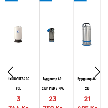
HYDROPRESS GC
Byggpump AS-
Byggpump AS-
80L
215M MED VIPPA
215
.
3
23
21
744
Kr
750
Kr
495
Kr