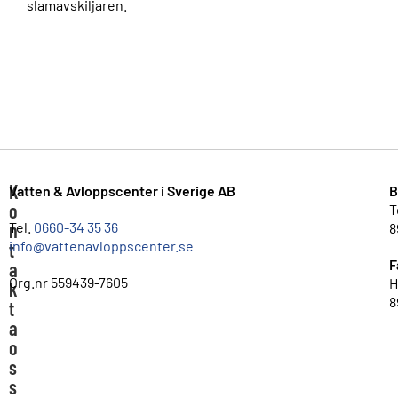
slamavskiljaren.
K
Vatten & Avloppscenter i Sverige AB
B
o
T
n
Tel.
0660-34 35 36
8
info@vattenavloppscenter.se
t
F
a
Org.nr 559439-7605
H
k
8
t
a
o
s
s