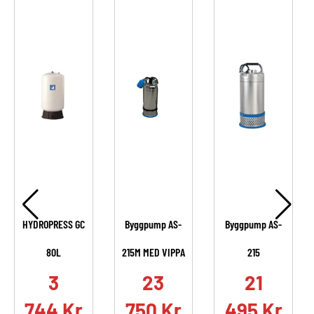
HYDROPRESS GC
Byggpump AS-
Byggpump AS-
80L
215M MED VIPPA
215
.
3
23
21
744
Kr
750
Kr
495
Kr