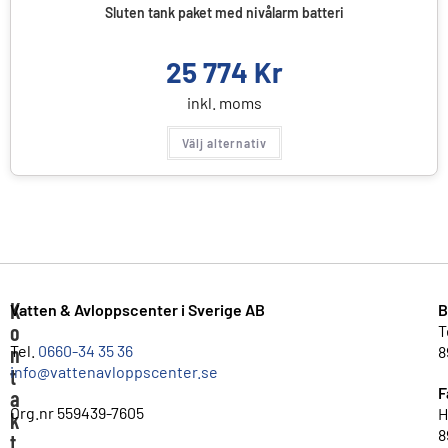
Sluten tank paket med nivålarm batteri
25 774
Kr
inkl. moms
Välj alternativ
K
Vatten & Avloppscenter i Sverige AB
B
o
T
n
Tel.
0660-34 35 36
8
info@vattenavloppscenter.se
t
F
a
Org.nr 559439-7605
H
k
8
t