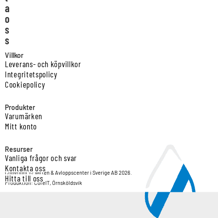
a
o
s
s
Villkor
Leverans- och köpvillkor
Integritetspolicy
Cookiepolicy
Produkter
Varumärken
Mitt konto
Resurser
Vanliga frågor och svar
Kontakta oss
Copyright © Vatten & Avloppscenter i Sverige AB 2026.
Hitta till oss
Produktion: CoreIT, Örnsköldsvik