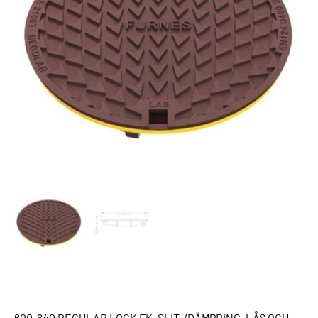
600-640 REGULAR LOCK FK, SLIT-/DÄMPRING, LÅS OCH