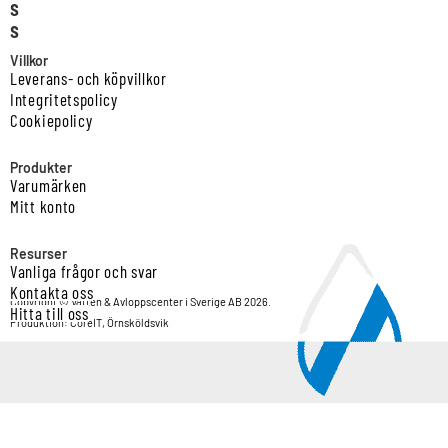
s
s
Villkor
Leverans- och köpvillkor
Integritetspolicy
Cookiepolicy
Produkter
Varumärken
Mitt konto
Resurser
Vanliga frågor och svar
Kontakta oss
Copyright © Vatten & Avloppscenter i Sverige AB 2026.
Hitta till oss
Produktion: CoreIT, Örnsköldsvik