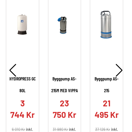
HYDROPRESS GC
Byggpump AS-
Byggpump AS-
80L
215M MED VIPPA
215
.
3
23
21
744
Kr
750
Kr
495
Kr
6 010
Kr
inkl.
31 980
Kr
inkl.
37 126
Kr
inkl.