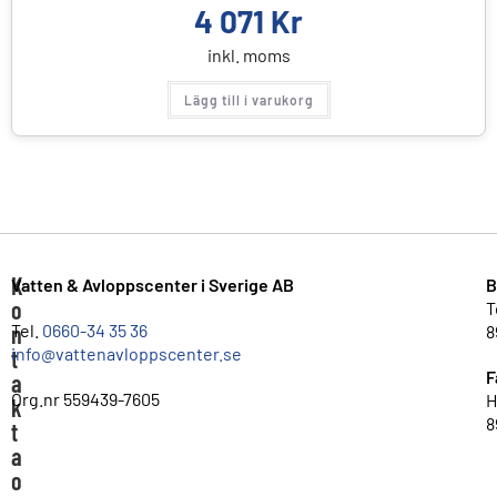
4 071
Kr
inkl. moms
Lägg till i varukorg
K
Vatten & Avloppscenter i Sverige AB
B
o
T
n
Tel.
0660-34 35 36
8
info@vattenavloppscenter.se
t
F
a
Org.nr 559439-7605
H
k
8
t
a
o